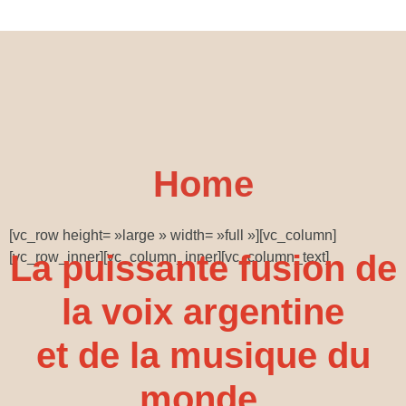
Home
[vc_row height= »large » width= »full »][vc_column]
La puissante fusion de
[vc_row_inner][vc_column_inner][vc_column_text]
la voix argentine
et de la musique du
monde.