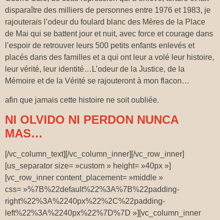
disparaître des milliers de personnes entre 1976 et 1983, je
rajouterais l’odeur du foulard blanc des Mères de la Place
de Mai qui se battent jour et nuit, avec force et courage dans
l’espoir de retrouver leurs 500 petits enfants enlevés et
placés dans des familles et a qui ont leur a volé leur histoire,
leur vérité, leur identité…L’odeur de la Justice, de la
Mémoire et de la Vérité se rajouteront à mon flacon…
afin que jamais cette histoire ne soit oubliée.
NI OLVIDO NI PERDON NUNCA
MAS…
[/vc_column_text][/vc_column_inner][/vc_row_inner]
[us_separator size= »custom » height= »40px »]
[vc_row_inner content_placement= »middle »
css= »%7B%22default%22%3A%7B%22padding-
right%22%3A%2240px%22%2C%22padding-
left%22%3A%2240px%22%7D%7D »][vc_column_inner