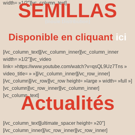
SEMILLAS
width= »1/2″][vc_column_text]
(Inouïe Distribution)
Disponible en cliquant
ici
[/vc_column_text][/vc_column_inner][vc_column_inner
width= »1/2″][vc_video
link= »https://www.youtube.com/watch?v=qsQL9Uz7Tns »
video_title= » »][/vc_column_inner][/vc_row_inner]
[/vc_column][/vc_row][vc_row height= »large » width= »full »]
[vc_column][vc_row_inner][vc_column_inner]
Actualités
[vc_column_text]
[/vc_column_text][ultimate_spacer height= »20″]
[/vc_column_inner][/vc_row_inner][vc_row_inner]