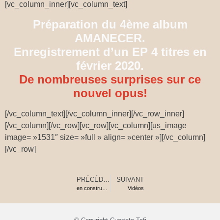
[vc_column_inner][vc_column_text]
Préparation du 4ème album
AMANECER.
Enregistrement d’un EP 4 titres en
février 2020.
De nombreuses surprises sur ce
nouvel opus!
[/vc_column_text][/vc_column_inner][/vc_row_inner]
[/vc_column][/vc_row][vc_row][vc_column][us_image
image= »1531″ size= »full » align= »center »][/vc_column]
[/vc_row]
PRÉCÉDENT
SUIVANT
en construction
Vidéos