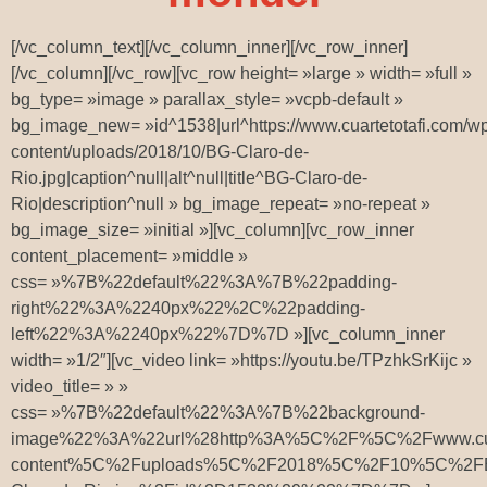
[/vc_column_text][/vc_column_inner][/vc_row_inner]
[/vc_column][/vc_row][vc_row height= »large » width= »full »
bg_type= »image » parallax_style= »vcpb-default »
bg_image_new= »id^1538|url^https://www.cuartetotafi.com/w
content/uploads/2018/10/BG-Claro-de-
Rio.jpg|caption^null|alt^null|title^BG-Claro-de-
Rio|description^null » bg_image_repeat= »no-repeat »
bg_image_size= »initial »][vc_column][vc_row_inner
content_placement= »middle »
css= »%7B%22default%22%3A%7B%22padding-
right%22%3A%2240px%22%2C%22padding-
left%22%3A%2240px%22%7D%7D »][vc_column_inner
width= »1/2″][vc_video link= »https://youtu.be/TPzhkSrKijc »
video_title= » »
css= »%7B%22default%22%3A%7B%22background-
image%22%3A%22url%28http%3A%5C%2F%5C%2Fwww.cuar
content%5C%2Fuploads%5C%2F2018%5C%2F10%5C%2F